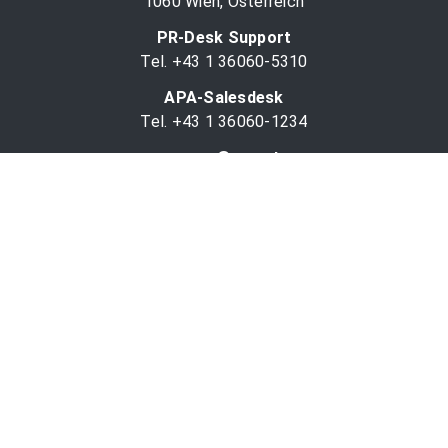
1060 Wien, Österreich
PR-Desk Support
Tel. +43 1 36060-5310
APA-Salesdesk
Tel. +43 1 36060-1234
comm@apa.at
Services
PR-Desk
APA-OTS-Video
APA-Fotoservice
Cookie-Präferenzen
OTS-App