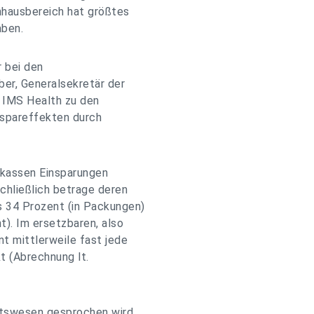
nhausbereich hat größtes
aben.
r bei den
ber, Generalsekretär der
n IMS Health zu den
nspareffekten durch
nkassen Einsparungen
chließlich betrage deren
 34 Prozent (in Packungen)
t). Im ersetzbaren, also
t mittlerweile fast jede
t (Abrechnung lt.
tswesen gesprochen wird,