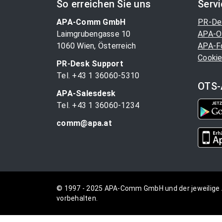
So erreichen Sie uns
Serv
APA-Comm GmbH
PR-De
Laimgrubengasse 10
APA-O
1060 Wien, Österreich
APA-F
Cookie
PR-Desk Support
Tel. +43 1 36060-5310
OTS-
APA-Salesdesk
Tel. +43 1 36060-1234
comm@apa.at
© 1997 - 2025 APA-Comm GmbH und der jeweilige 
vorbehalten.