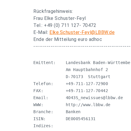
Rückfragehinweis:
Frau Elke Schuster-Feyl
Tel.: +49 (0) 711 127- 70472
E-Mail:
Elke.Schuster-Feyl@LBBW.de
Ende der Mitteilung euro adhoc
---------------------------------------------------
Emittent:    Landesbank Baden-Württember
             Am Hauptbahnhof 2

             D-70173  Stuttgart

Telefon:     +49-711-127-72900

FAX:         +49-711-127-70442

Email:       
4043S_newissues@lbbw.de
WWW:         http://www.lbbw.de

Branche:     Banken

ISIN:        DE0005456131

Indizes:     
