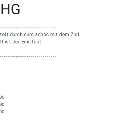
WpHG
-----------------------------
telt durch euro adhoc mit dem Ziel
lt ist der Emittent
-----------------------------
0

0

0
