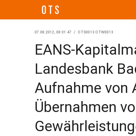
07.08.2012, 08:01:47
/
OTS0013 OTW0013
EANS-Kapitalma
Landesbank Ba
Aufnahme von A
Übernahmen vo
Gewährleistun