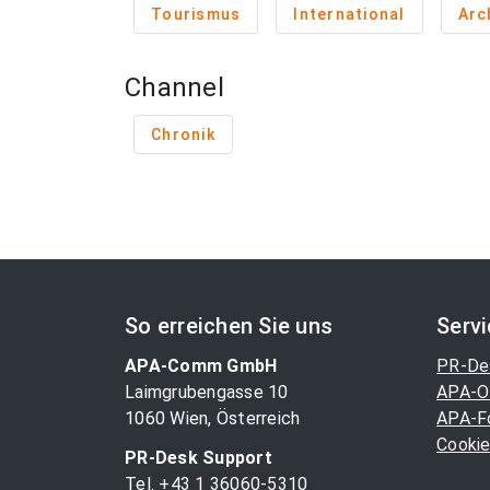
Tourismus
International
Arc
Channel
Chronik
So erreichen Sie uns
Serv
APA-Comm GmbH
PR-De
Laimgrubengasse 10
APA-O
1060 Wien, Österreich
APA-F
Cookie
PR-Desk Support
Tel. +43 1 36060-5310