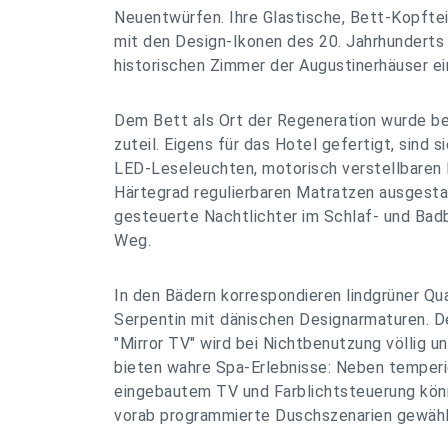
Neuentwürfen. Ihre Glastische, Bett-Kopftei
mit den Design-Ikonen des 20. Jahrhunderts k
historischen Zimmer der Augustinerhäuser ei
Dem Bett als Ort der Regeneration wurde 
zuteil. Eigens für das Hotel gefertigt, sind si
LED-Leseleuchten, motorisch verstellbaren 
Härtegrad regulierbaren Matratzen ausgest
gesteuerte Nachtlichter im Schlaf- und Bad
Weg.
In den Bädern korrespondieren lindgrüner Qu
Serpentin mit dänischen Designarmaturen. De
"Mirror TV" wird bei Nichtbenutzung völlig u
bieten wahre Spa-Erlebnisse: Neben temperi
eingebautem TV und Farblichtsteuerung kö
vorab programmierte Duschszenarien gewähl