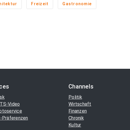
hitektur
Freizeit
Gastronomie
ices
Channels
sk
Politik
TS-Video
Wirtschaft
otoservice
Finanzen
-Präferenzen
Chronik
Kultur