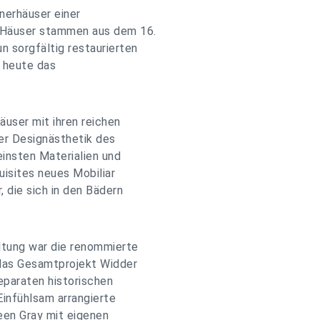
nerhäuser einer
 Häuser stammen aus dem 16.
n sorgfältig restaurierten
h heute das
user mit ihren reichen
er Designästhetik des
einsten Materialien und
uisites neues Mobiliar
, die sich in den Bädern
tung war die renommierte
 das Gesamtprojekt Widder
paraten historischen
Einfühlsam arrangierte
leen Gray mit eigenen