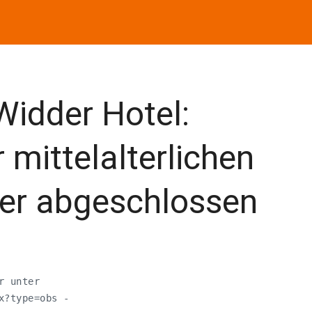
Widder Hotel:
 mittelalterlichen
er abgeschlossen
 unter

x?type=obs -