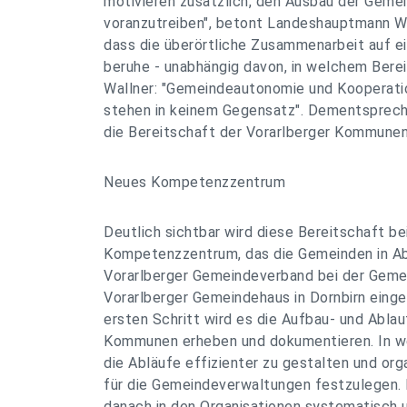
motivieren zusätzlich, den Ausbau der Geme
voranzutreiben", betont Landeshauptmann Wa
dass die überörtliche Zusammenarbeit auf 
beruhe - unabhängig davon, in welchem Berei
Wallner: "Gemeindeautonomie und Kooperati
stehen in keinem Gegensatz". Dementspreche
die Bereitschaft der Vorarlberger Kommune
Neues Kompetenzzentrum
Deutlich sichtbar wird diese Bereitschaft be
Kompetenzzentrum, das die Gemeinden in 
Vorarlberger Gemeindeverband bei der Geme
Vorarlberger Gemeindehaus in Dornbirn einge
ersten Schritt wird es die Aufbau- und Ablau
Kommunen erheben und dokumentieren. In we
die Abläufe effizienter zu gestalten und or
für die Gemeindeverwaltungen festzulegen. 
danach in den Organisationen systematisch