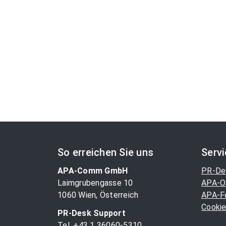
So erreichen Sie uns
Serv
APA-Comm GmbH
PR-De
Laimgrubengasse 10
APA-O
1060 Wien, Österreich
APA-F
Cookie
PR-Desk Support
Tel. +43 1 36060-5310