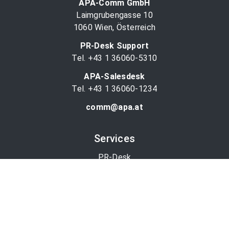
APA-Comm GmbH
Laimgrubengasse 10
1060 Wien, Österreich
PR-Desk Support
Tel. +43 1 36060-5310
APA-Salesdesk
Tel. +43 1 36060-1234
comm@apa.at
Services
PR-Desk
APA-OTS-Video
APA-Fotoservice
Cookie-Präferenzen
OTS-App