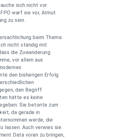
rauche sich nicht vor
 FPÖ warf sie vor, Armut
ng zu sein.
Versachlichung beim Thema
h nicht ständig mit
, dass die Zuwanderung
mme, vor allem aus
 modernes
nte den bisherigen Erfolg
terschiedlichen
egen, den Begriff
ten hätte es keine
gegeben. Sie betonte zum
it, da gerade in
unternommen werde, die
u lassen. Auch verwies sie
ent Data voran zu bringen,