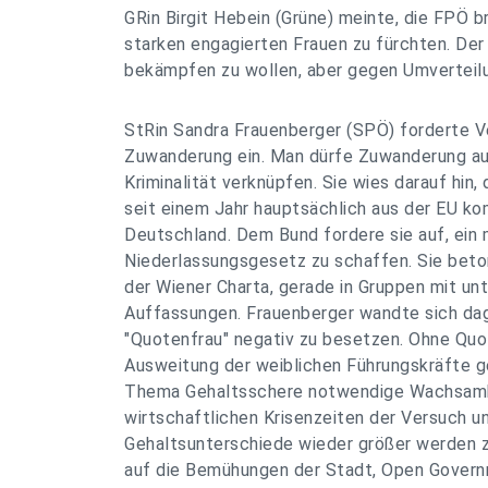
GRin Birgit Hebein (Grüne) meinte, die FPÖ b
starken engagierten Frauen zu fürchten. Der
bekämpfen zu wollen, aber gegen Umverteilu
StRin Sandra Frauenberger (SPÖ) forderte 
Zuwanderung ein. Man dürfe Zuwanderung auc
Kriminalität verknüpfen. Sie wies darauf hin
seit einem Jahr hauptsächlich aus der EU ko
Deutschland. Dem Bund fordere sie auf, ein
Niederlassungsgesetz zu schaffen. Sie beto
der Wiener Charta, gerade in Gruppen mit un
Auffassungen. Frauenberger wandte sich dag
"Quotenfrau" negativ zu besetzen. Ohne Quo
Ausweitung der weiblichen Führungskräfte 
Thema Gehaltsschere notwendige Wachsamke
wirtschaftlichen Krisenzeiten der Versuch 
Gehaltsunterschiede wieder größer werden z
auf die Bemühungen der Stadt, Open Governm