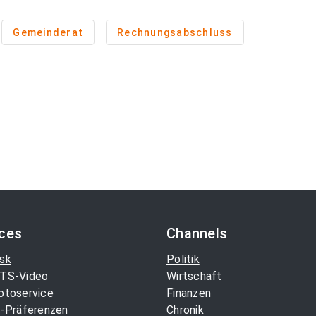
Gemeinderat
Rechnungsabschluss
ices
Channels
sk
Politik
TS-Video
Wirtschaft
otoservice
Finanzen
-Präferenzen
Chronik