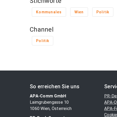
Stichworte
Kommunales
Wien
Politik
Channel
Politik
So erreichen Sie uns
Serv
APA-Comm GmbH
PR-De
Laimgrubengasse 10
APA-O
1060 Wien, Österreich
APA-F
Cookie