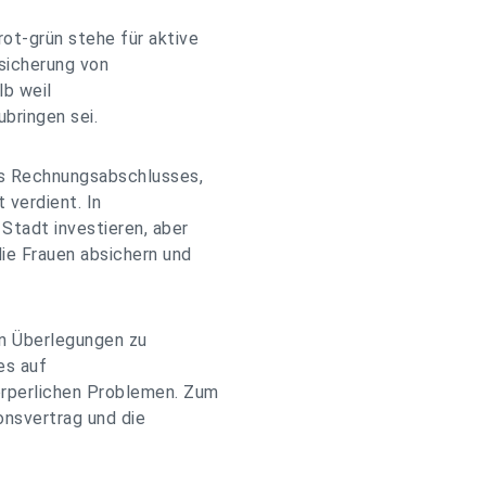
rot-grün stehe für aktive
bsicherung von
lb weil
bringen sei.
s Rechnungsabschlusses,
 verdient. In
Stadt investieren, aber
die Frauen absichern und
en Überlegungen zu
es auf
örperlichen Problemen. Zum
onsvertrag und die