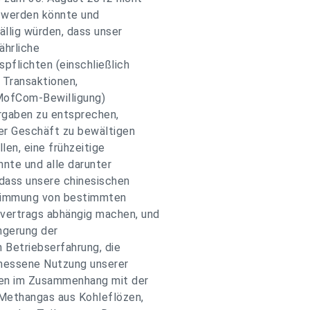
gt werden könnte und
ällig würden, dass unser
ährliche
pflichten (einschließlich
 Transaktionen,
MofCom-Bewilligung)
orgaben zu entsprechen,
er Geschäft zu bewältigen
en, eine frühzeitige
nnte und alle darunter
 dass unsere chinesischen
timmung von bestimmten
vertrags abhängig machen, und
ngerung der
n Betriebserfahrung, die
messene Nutzung unserer
ten im Zusammenhang mit der
 Methangas aus Kohleflözen,