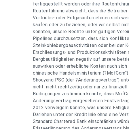
fertiggestellt werden oder ihre Routenführu
Routenführung abweicht, dass die Betreiber d
Vertriebs- oder Erdgasunternehmen sich wei
kaufen oder zu beziehen, oder wir selbst nich
könnten, unsere Rechte unter gültigen Vere
Pipelines durchzusetzen, dass sich Konflikte
Steinkohlebergbauaktivitäten oder bei der K
Erschliessungs- und Produktionsaktivitäten m
Bergbautätigkeiten negativ auf unsere betri
auswirken oder erhebliche Kosten nach sich 
chinesische Handelsministerium (?MofCom"
Shouyang PSC (der ?Änderungsvertrag") un
nicht, nicht rechtzeitig oder nur zu finanziell
Bedingungen zustimmen könnte, dass MofCom
Änderungsvertrag vorgesehenen Fristverläng
2012 verweigern könnte, was unsere Fähigke
Darlehen unter der Kreditlinie ohne eine Verz
Standard Chartered Bank einschränken würde
Fristverlängerung des Änderungsvertrags bi