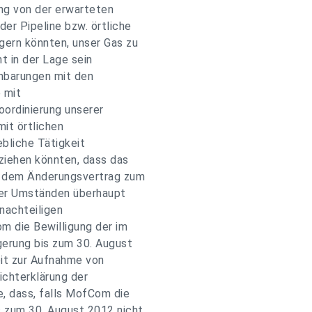
ng von der erwarteten
er Pipeline bzw. örtliche
gern könnten, unser Gas zu
t in der Lage sein
inbarungen mit den
 mit
oordinierung unserer
it örtlichen
ebliche Tätigkeit
ziehen könnten, dass das
) dem Änderungsvertrag zum
ter Umständen überhaupt
 nachteiligen
 die Bewilligung der im
erung bis zum 30. August
it zur Aufnahme von
ichterklärung der
, dass, falls MofCom die
s zum 30. August 2012 nicht