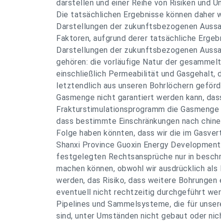
darstellen und einer Reihe von Risiken und U
Die tatsächlichen Ergebnisse können daher 
Darstellungen der zukunftsbezogenen Auss
Faktoren, aufgrund derer tatsächliche Erge
Darstellungen der zukunftsbezogenen Auss
gehören: die vorläufige Natur der gesamme
einschließlich Permeabilität und Gasgehalt, 
letztendlich aus unseren Bohrlöchern geför
Gasmenge nicht garantiert werden kann, das
Frakturstimulationsprogramm die Gasmenge ni
dass bestimmte Einschränkungen nach chine
Folge haben könnten, dass wir die im Gasver
Shanxi Province Guoxin Energy Developmen
festgelegten Rechtsansprüche nur in besc
machen können, obwohl wir ausdrücklich als
werden, das Risiko, dass weitere Bohrungen 
eventuell nicht rechtzeitig durchgeführt we
Pipelines und Sammelsysteme, die für unse
sind, unter Umständen nicht gebaut oder nic