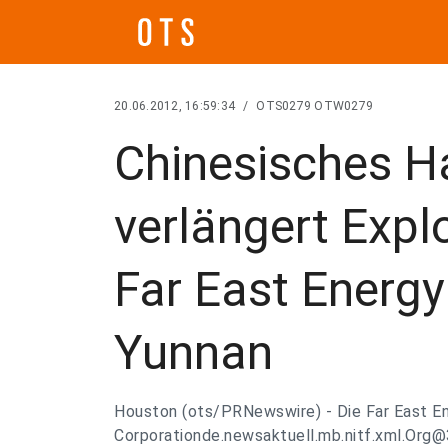
20.06.2012, 16:59:34
/
OTS0279 OTW0279
Chinesisches H
verlängert Explo
Far East Energy
Yunnan
Houston (ots/PRNewswire) - Die Far East E
Corporationde.newsaktuell.mb.nitf.xml.Org