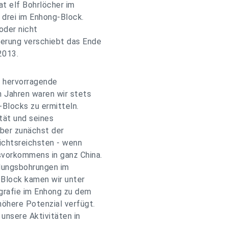
at elf Bohrlöcher im
 drei im Enhong-Block.
oder nicht
gerung verschiebt das Ende
2013.
e hervorragende
n Jahren waren wir stets
Blocks zu ermitteln.
tät und seines
aber zunächst der
ichtsreichsten - wenn
svorkommens in ganz China.
ndungsbohrungen im
Block kamen wir unter
grafie im Enhong zu dem
höhere Potenzial verfügt.
unsere Aktivitäten in