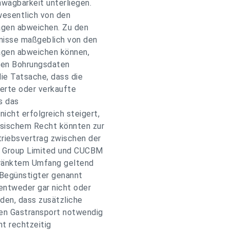
nwägbarkeit unterliegen.
wesentlich von den
agen abweichen. Zu den
bnisse maßgeblich von den
agen abweichen können,
lten Bohrungsdaten
die Tatsache, dass die
derte oder verkaufte
s das
cht erfolgreich steigert,
sischem Recht könnten zur
triebsvertrag zwischen der
t Group Limited und CUCBM
hränktem Umfang geltend
 Begünstigter genannt
entweder gar nicht oder
rden, dass zusätzliche
ren Gastransport notwendig
ht rechtzeitig