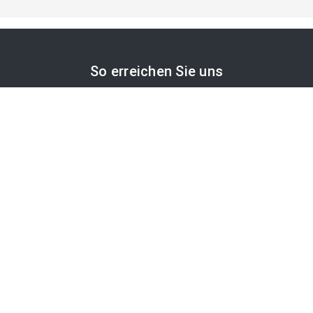
So erreichen Sie uns
APA-Comm GmbH
Laimgrubengasse 10
1060 Wien, Österreich
PR-Desk Support
Tel. +43 1 36060-5310
APA-Salesdesk
Tel. +43 1 36060-1234
comm@apa.at
Services
PR-Desk