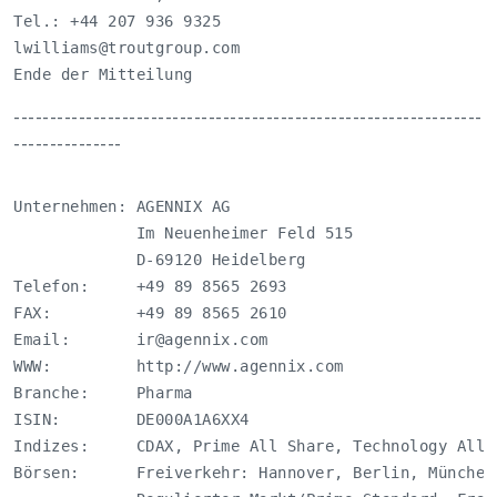
lwilliams@troutgroup.com
Ende der Mitteilung                               e
-----------------------------------------------------------------
---------------
Unternehmen: AGENNIX AG

             Im Neuenheimer Feld 515

             D-69120 Heidelberg

Telefon:     +49 89 8565 2693

FAX:         +49 89 8565 2610

Email:       
ir@agennix.com
WWW:         http://www.agennix.com

Branche:     Pharma

ISIN:        DE000A1A6XX4

Indizes:     CDAX, Prime All Share, Technology All S
Börsen:      Freiverkehr: Hannover, Berlin, München