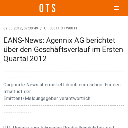
menu
09.05.2012, 07:30:49
/
OTS0011 OTW0011
EANS-News: Agennix AG berichtet
über den Geschäftsverlauf im Ersten
Quartal 2012
-----------------------------------------------------------------
---------------
Corporate News übermittelt durch euro adhoc. Für den
Inhalt ist der
Emittent/Meldungsgeber verantwortlich.
-----------------------------------------------------------------
---------------
Utl.: Update zum führenden Produktkandidaten, oral