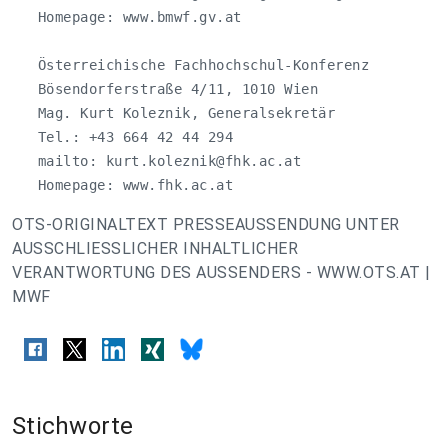
   Homepage: www.bmwf.gv.at

   Österreichische Fachhochschul-Konferenz

   Bösendorferstraße 4/11, 1010 Wien

   Mag. Kurt Koleznik, Generalsekretär

   Tel.: +43 664 42 44 294

   mailto: 
kurt.koleznik@fhk.ac.at
   Homepage: www.fhk.ac.at
OTS-ORIGINALTEXT PRESSEAUSSENDUNG UNTER
AUSSCHLIESSLICHER INHALTLICHER
VERANTWORTUNG DES AUSSENDERS - WWW.OTS.AT |
MWF
Stichworte