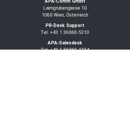
APA-Comm GmbH
Laimgrubengasse 10
1060 Wien, Österreich
PR-Desk Support
Tel. +43 1 36060-5310
APA-Salesdesk
Tel. +43 1 36060-1234
comm@apa.at
Services
PR-Desk
APA-OTS-Video
APA-Fotoservice
Cookie-Präferenzen
OTS-App