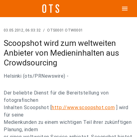
menu
03.05.2012, 06:03:32
/
OTS0001 OTW0001
Scoopshot wird zum weltweiten
Anbieter von Medieninhalten aus
Crowdsourcing
Helsinki (ots/PRNewswire) -
Der beliebte Dienst für die Bereitstellung von
fotografischen
Inhalten Scoopshot [
http://www.scoopshot.com
] wird
für seine
Medienkunden zu einem wichtigen Teil ihrer zukünftigen
Planung, indem
er einen weltweiten Service anbietet. Scoopshot bietet