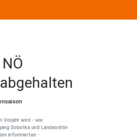
d NÖ
abgehalten
tensaison
 Vorjahr wird - wie
gang Sobotka und Landesrätin
lten informierten -