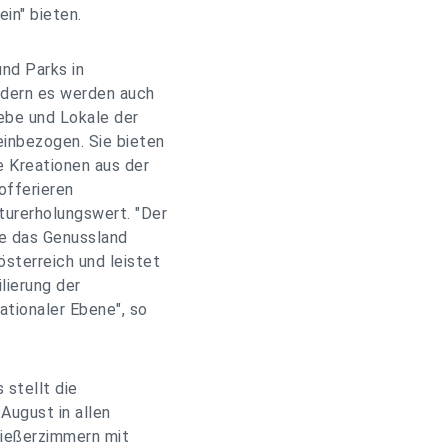
in" bieten.
nd Parks in
ndern es werden auch
ebe und Lokale der
einbezogen. Sie bieten
 Kreationen aus der
offerieren
rerholungswert. "Der
e das Genussland
sterreich und leistet
lierung der
ationaler Ebene", so
stellt die
August in allen
nießerzimmern mit