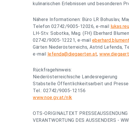
kulinarischen Erlebnissen und besonderen P
Nähere Informationen: Büro LR Bohuslav, Mag
Telefon 02742/9005-12026, e-mail
lukas.re
LH-Stv. Sobotka, Mag. (FH) Eberhard Blumen
02742/9005-12221, e-mail
eberhard.blument
Gärten Niederösterreichs, Astrid Lefenda, 
e-mail
lefenda@diegaerten.at
,
www.diegaert
Rückfragehinweis:
Niederösterreichische Landesregierung
Stabstelle Öffentlichkeitsarbeit und Presse
Tel.: 02742/9005-12156
www.noe.gv.at/nlk
OTS-ORIGINALTEXT PRESSEAUSSENDUNG 
VERANTWORTUNG DES AUSSENDERS - WWW