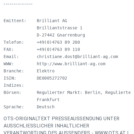
---------------
Emittent:    Brilliant AG

             Brilliantstrasse 1

             D-27442 Gnarrenburg

Telefon:     +49(0)4763 89 200

FAX:         +49(0)4763 89 110

Email:       
christiane.dost@brilliant-ag.com
WWW:         http://www.brilliant-ag.com

Branche:     Elektro

ISIN:        DE0005272702

Indizes:     

Börsen:      Regulierter Markt: Berlin, Regulierter
             Frankfurt 

Sprache:     Deutsch
OTS-ORIGINALTEXT PRESSEAUSSENDUNG UNTER
AUSSCHLIESSLICHER INHALTLICHER
VERANTWORTUNG DES AUSSENDERS - WWW.OTS.AT |