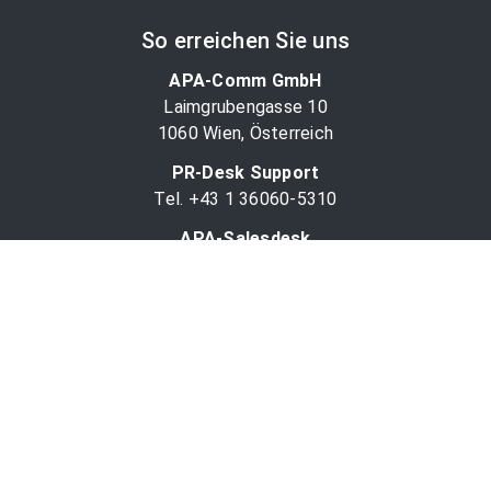
So erreichen Sie uns
APA-Comm GmbH
Laimgrubengasse 10
1060 Wien, Österreich
PR-Desk Support
Tel. +43 1 36060-5310
APA-Salesdesk
Tel. +43 1 36060-1234
comm@apa.at
Services
PR-Desk
APA-OTS-Video
APA-Fotoservice
Cookie-Präferenzen