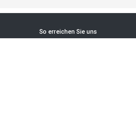
So erreichen Sie uns
APA-Comm GmbH
Laimgrubengasse 10
1060 Wien, Österreich
PR-Desk Support
Tel. +43 1 36060-5310
APA-Salesdesk
Tel. +43 1 36060-1234
comm@apa.at
Services
PR-Desk