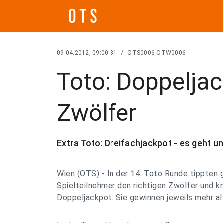
09.04.2012, 09:00:31
/
OTS0006 OTW0006
Toto: Doppeljac
Zwölfer
Extra Toto: Dreifachjackpot - es geht u
Wien (OTS) - In der 14. Toto Runde tippten 
Spielteilnehmer den richtigen Zwölfer und 
Doppeljackpot. Sie gewinnen jeweils mehr als