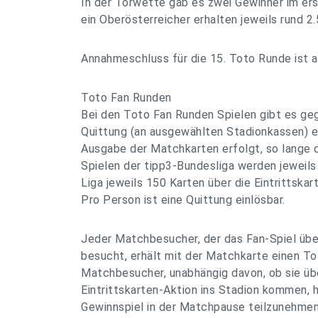
In der Torwette gab es zwei Gewinner im ers
ein Oberösterreicher erhalten jeweils rund 2.
Annahmeschluss für die 15. Toto Runde ist 
Toto Fan Runden
Bei den Toto Fan Runden Spielen gibt es ge
Quittung (an ausgewählten Stadionkassen) ei
Ausgabe der Matchkarten erfolgt, so lange de
Spielen der tipp3-Bundesliga werden jeweils 
Liga jeweils 150 Karten über die Eintrittska
Pro Person ist eine Quittung einlösbar.
Jeder Matchbesucher, der das Fan-Spiel über
besucht, erhält mit der Matchkarte einen Tot
Matchbesucher, unabhängig davon, ob sie üb
Eintrittskarten-Aktion ins Stadion kommen, 
Gewinnspiel in der Matchpause teilzunehmen