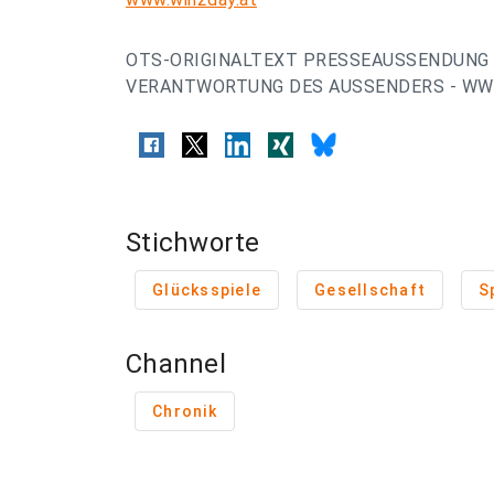
OTS-ORIGINALTEXT PRESSEAUSSENDUNG 
VERANTWORTUNG DES AUSSENDERS - WWW
Stichworte
Glücksspiele
Gesellschaft
S
Channel
Chronik