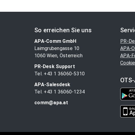
So erreichen Sie uns
Serv
APA-Comm GmbH
PR-De
Laimgrubengasse 10
APA-O
1060 Wien, Österreich
APA-F
Cookie
PR-Desk Support
Tel. +43 1 36060-5310
OTS-
APA-Salesdesk
Tel. +43 1 36060-1234
comm@apa.at