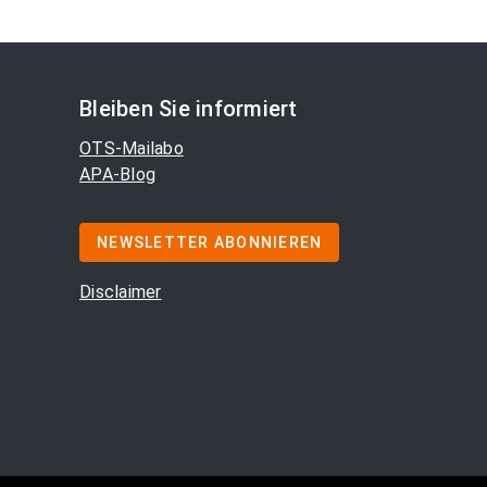
Bleiben Sie informiert
OTS-Mailabo
APA-Blog
NEWSLETTER ABONNIEREN
Disclaimer