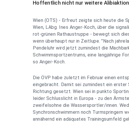
Hoffentlich nicht nur weitere Alibiaktio
Wien (OTS) - Erfreut zeigte sich heute die 
Wien, LAbg. Ines Anger-Koch, über die signa
rot-grünen Rathaustruppe - bewegt sich dies
wenn überhaupt nur in Zeitlupe. "Nach jahrel
Pendeluhr wird jetzt zumindest die Machbark
Schwimmsportzentrums, eine langjährige For
so Anger-Koch.
Die ÖVP habe zuletzt im Februar einen ent
eingebracht. Damit sei zumindest ein erster S
Richtung gesetzt. Wien sei in punkto Sportin
leider Schlusslicht in Europa - zu den Ärmste
zweifelsohne die Wassersportler/innen. We
Synchronschwimmern noch Turmspringern we
annähernd ein adäquates Trainingsumfeld ge