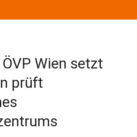
 ÖVP Wien setzt
n prüft
nes
zentrums