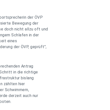
n
Sportsprecherin der ÖVP
lisierte Bewegung der
e doch nicht allzu oft und
angem Schlafen in der
eit eines
derung der ÖVP, geprüft",
sprechenden Antrag
chritt in die richtige
frastruktur bislang
n zählten hier
der Schwimmern,
rde derzeit auch nur
boten.