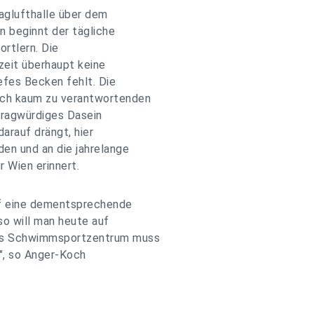
raglufthalle über dem
nn beginnt der tägliche
rtlern. Die
eit überhaupt keine
iefes Becken fehlt. Die
ich kaum zu verantwortenden
fragwürdiges Dasein
darauf drängt, hier
den und an die jahrelange
r Wien erinnert.
uf eine dementsprechende
so will man heute auf
Das Schwimmsportzentrum muss
i", so Anger-Koch