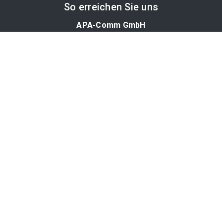
So erreichen Sie uns
APA-Comm GmbH
Laimgrubengasse 10
1060 Wien, Österreich
PR-Desk Support
Tel. +43 1 36060-5310
APA-Salesdesk
Tel. +43 1 36060-1234
comm@apa.at
Services
PR-Desk
APA-OTS-Video
APA-Fotoservice
Cookie-Präferenzen