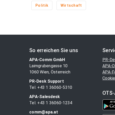
Politik
Wirtschaft
So erreichen Sie uns
Serv
APA-Comm GmbH
PR-De
Laimgrubengasse 10
APA-O
1060 Wien, Österreich
APA-F
Cookie
PR-Desk Support
Tel. +43 1 36060-5310
OTS-
APA-Salesdesk
Tel. +43 1 36060-1234
comm@apa.at