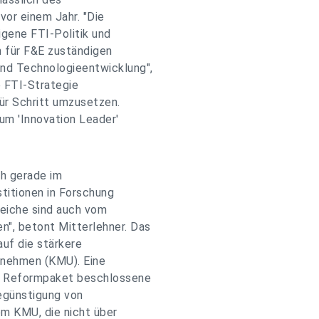
vor einem Jahr. "Die
eigene FTI-Politik und
n für F&E zuständigen
nd Technologieentwicklung",
e FTI-Strategie
für Schritt umzusetzen.
zum 'Innovation Leader'
ch gerade im
stitionen in Forschung
reiche sind auch vom
", betont Mitterlehner. Das
auf die stärkere
ernehmen (KMU). Eine
m Reformpaket beschlossene
egünstigung von
em KMU, die nicht über