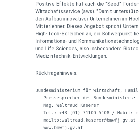
Positive Effekte hat auch die "Seed"-Förder
Wirtschaftsservice (aws). "Damit unterstütz
den Aufbau innovativer Unternehmen im Hoch
Mitterlehner. Dieses Angebot spricht Unter
High-Tech-Bereichen an, ein Schwerpunkt lie
Informations- und Kommunikationstechnologi
und Life Sciences, also insbesondere Biotec
Medizintechnik-Entwicklungen.
Rückfragehinweis:
Bundesministerium für Wirtschaft, Famili
   Pressesprecher des Bundesministers:

   Mag. Waltraud Kaserer

   Tel.: +43 (01) 71100-5108 / Mobil: +4
   mailto:
waltraud.kaserer@bmwfj.gv.at
   www.bmwfj.gv.at
