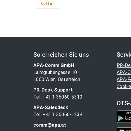
Kultur
So erreichen Sie uns
Serv
APA-Comm GmbH
PR-De
Laimgrubengasse 10
APA-O
1060 Wien, Österreich
APA-F
Cookie
PR-Desk Support
Tel. +43 1 36060-5310
OTS-
APA-Salesdesk
Tel. +43 1 36060-1234
comm@apa.at