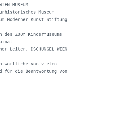
IEN MUSEUM

urhistorisches Museum

um Moderner Kunst Stiftung

n des ZOOM Kindermuseums

inat

her Leiter, DSCHUNGEL WIEN  

ntwortliche von vielen

d für die Beantwortung von
