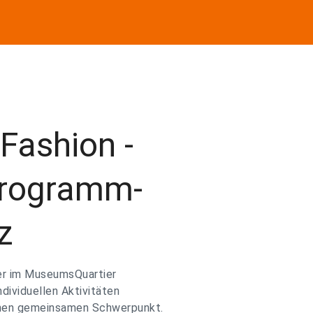
Fashion -
Programm-
z
der im MuseumsQuartier
ndividuellen Aktivitäten
inen gemeinsamen Schwerpunkt.