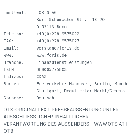
Emittent:    FORIS AG

             Kurt-Schumacher-Str.  18-20

             D-53113 Bonn

Telefon:     +49(0)228 9575022

FAX:         +49(0)228 9575027

Email:       
vorstand@foris.de
WWW:         www.foris.de

Branche:     Finanzdienstleistungen

ISIN:        DE0005775803

Indizes:     CDAX

Börsen:      Freiverkehr: Hannover, Berlin, München
             Stuttgart, Regulierter Markt/General St
Sprache:     Deutsch
OTS-ORIGINALTEXT PRESSEAUSSENDUNG UNTER
AUSSCHLIESSLICHER INHALTLICHER
VERANTWORTUNG DES AUSSENDERS - WWW.OTS.AT |
OTB