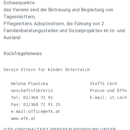
Schwerpunkte
des Vereins sind die Betreuung und Begleitung von
Tagesmüttern,
Pflegeeltern, Adoptiveltern, die Führung von 2
Familienberatungsstellen und Sozialprojekten im In- und
Ausland.
Rückfragehinweis:
Verein Eltern für Kinder Österreich

   Helena Planicka                 Steffi Cech

   Geschäftsführerin               Presse und Öffent
   Tel: 01/368 71 91               E-mail: 
st.cech@
   Fax: 01/368 71 91 15

   e-mail:
office@efk.at
   www.efk.at
OTS-ORIGINALTEXT PRESSEAUSSENDUNG UNTER