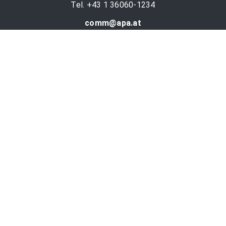
Tel. +43 1 36060-1234
comm@apa.at
Services
PR-Desk
APA-OTS-Video
APA-Fotoservice
Cookie-Präferenzen
OTS-App
Channels