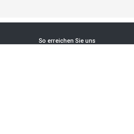
So erreichen Sie uns
APA-Comm GmbH
Laimgrubengasse 10
1060 Wien, Österreich
PR-Desk Support
Tel. +43 1 36060-5310
APA-Salesdesk
Tel. +43 1 36060-1234
comm@apa.at
Services