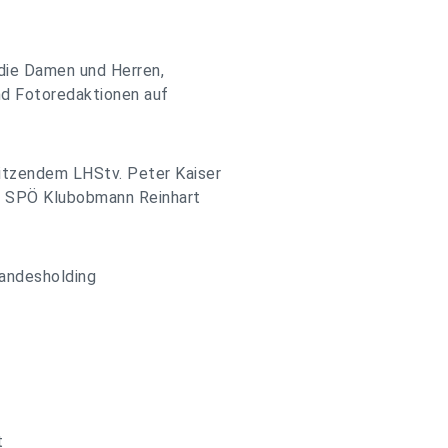
 die Damen und Herren,
nd Fotoredaktionen auf
itzendem LHStv. Peter Kaiser
ng SPÖ Klubobmann Reinhart
Landesholding
t