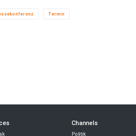
essekonferenz
Termin
ices
Channels
sk
Politik