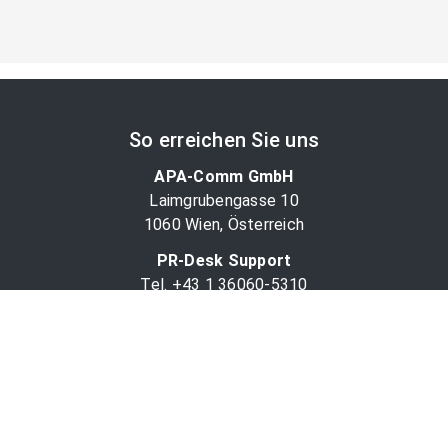
So erreichen Sie uns
APA-Comm GmbH
Laimgrubengasse 10
1060 Wien, Österreich
PR-Desk Support
Tel. +43 1 36060-5310
APA-Salesdesk
Tel. +43 1 36060-1234
comm@apa.at
Services