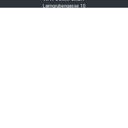
Laimgrubengasse 10
1060 Wien, Österreich
PR-Desk Support
Tel. +43 1 36060-5310
APA-Salesdesk
Tel. +43 1 36060-1234
comm@apa.at
Services
PR-Desk
APA-OTS-Video
APA-Fotoservice
Cookie-Präferenzen
OTS-App