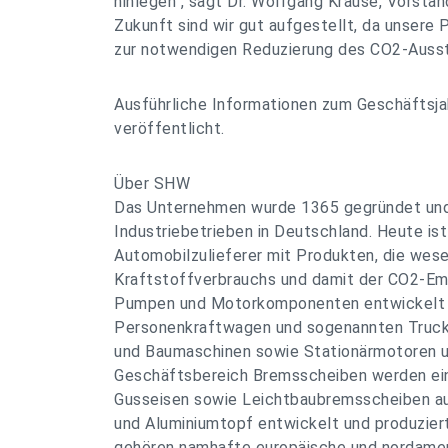
hinlegen", sagt Dr. Wolfgang Krause, Vorsta
Zukunft sind wir gut aufgestellt, da unsere
zur notwendigen Reduzierung des CO2-Aussto
Ausführliche Informationen zum Geschäftsj
veröffentlicht.
Über SHW
Das Unternehmen wurde 1365 gegründet und 
Industriebetrieben in Deutschland. Heute is
Automobilzulieferer mit Produkten, die wese
Kraftstoffverbrauchs und damit der CO2-Emi
Pumpen und Motorkomponenten entwickelt 
Personenkraftwagen und sogenannten Truck
und Baumaschinen sowie Stationärmotoren u
Geschäftsbereich Bremsscheiben werden ein
Gusseisen sowie Leichtbaubremsscheiben aus
und Aluminiumtopf entwickelt und produzie
gehören namhafte europäische und nordamer