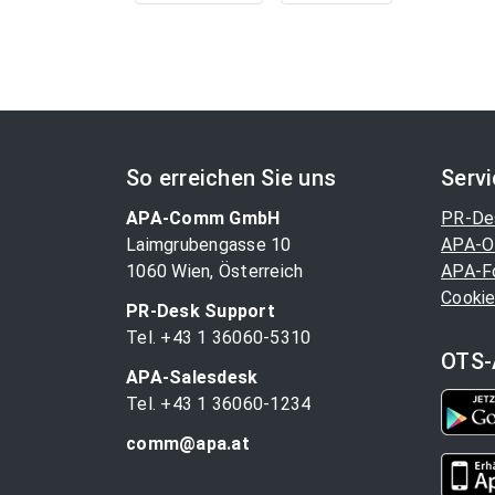
So erreichen Sie uns
Serv
APA-Comm GmbH
PR-De
Laimgrubengasse 10
APA-O
1060 Wien, Österreich
APA-F
Cookie
PR-Desk Support
Tel. +43 1 36060-5310
OTS-
APA-Salesdesk
Tel. +43 1 36060-1234
comm@apa.at