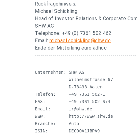
Rückfragehinweis:
Michael Schickling
Head of Investor Relations & Corporate Co
SHW AG
Telephone: +49 (0) 7361 502 462
Email:
michael.schickling@shw.de
Ende der Mitteilung euro adhoc
---------------------------------------------------
Unternehmen: SHW AG

             Wilhelmstrasse 67

             D-73433 Aalen

Telefon:     +49 7361 502-1

FAX:         +49 7361 502-674

Email:       
ir@shw.de
WWW:         http://www.shw.de

Branche:     Auto

ISIN:        DE000A1JBPV9
