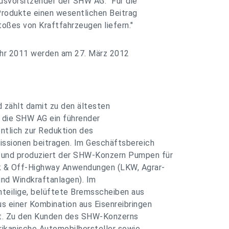
ndsvorsitzender der SHW AG. "Für die
 Produkte einen wesentlichen Beitrag
ßes von Kraftfahrzeugen liefern."
ahr 2011 werden am 27. März 2012
zählt damit zu den ältesten
t die SHW AG ein führender
ntlich zur Reduktion des
ssionen beitragen. Im Geschäftsbereich
und produziert der SHW-Konzern Pumpen für
 & Off-Highway Anwendungen (LKW, Agrar-
nd Windkraftanlagen). Im
teilige, belüftete Bremsscheiben aus
 einer Kombination aus Eisenreibringen
rt. Zu den Kunden des SHW-Konzerns
ikanische Automobilhersteller sowie