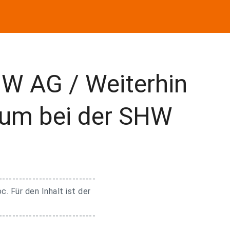
W AG / Weiterhin
tum bei der SHW
-----------------------------
. Für den Inhalt ist der
-----------------------------