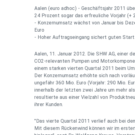
Aalen (euro adhoc) - Geschäftsjahr 2011 üb
24 Prozent sogar das erfreuliche Vorjahr (+ 
- Konzernumsatz wächst von Januar bis Dez
Euro
- Hoher Auftragseingang sichert guten Start
Aalen, 11. Januar 2012. Die SHW AG, einer d
CO2-relevanten Pumpen und Motorkomponen
einem starken vierten Quartal 2011 beim Um
Der Konzernumsatz erhöhte sich nach vorlä
ungefähr 360 Mio. Euro (Vorjahr: 290 Mio. E
innerhalb der letzten zwei Jahre um mehr als
resultierte aus einer Vielzahl von Produktn
ihrer Kunden.
"Das vierte Quartal 2011 verlief auch bei d
Mit diesem Rückenwind können wir im ersten