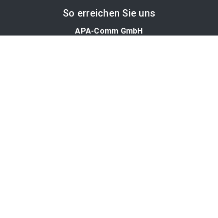
So erreichen Sie uns
APA-Comm GmbH
Laimgrubengasse 10
1060 Wien, Österreich
PR-Desk Support
Tel. +43 1 36060-5310
APA-Salesdesk
Tel. +43 1 36060-1234
comm@apa.at
Services
PR-Desk
APA-OTS-Video
APA-Fotoservice
Cookie-Präferenzen