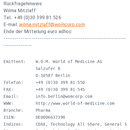
Rückfragehinweis:
Wilma Mitzlaff
Tel.: +49 (0)30 399 81 526
E-mail:
wilma.mitzlaff@womcorp.com
Ende der Mitteilung euro adhoc
-----------------------------------------------------------------
---------------
Emittent:    W.O.M. World of Medicine AG

             Salzufer 8

             D-10587 Berlin

Telefon:     +49 (0)30 399 81-550

FAX:         +49 (0)30 399 81-545

Email:       
info.berlin@womcorp.com
WWW:         http://www.world-of-medicine.com

Branche:     Pharma

ISIN:        DE0006637390

Indizes:     CDAX, Technology All Share, General Sta