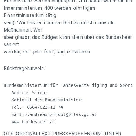
Bedienstete werden eingespart, 200 davon wechseln ins
Innenministerium, 400 werden künftig im
Finanzministerium tätig
sein). "Wir leisten unseren Beitrag durch sinnvolle
Maßnahmen. Wer
aber glaubt, das Budget kann allein über das Bundesheer
saniert
werden, der geht fehl", sagte Darabos.
Rückfragehinweis:
Bundesministerium für Landesverteidigung und Sport

   Andreas Strobl

   Kabinett des Bundesministers

   Tel.: 0664/622 11 74

   mailto:
andreas.strobl@bmlvs.gv.at
   www.bundesheer.at
OTS-ORIGINALTEXT PRESSEAUSSENDUNG UNTER