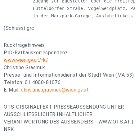
           Zugang zur Baustelle: Über die Freitreppe
           Hütteldorfer Straße, Vogelweidplatz, Park
           in der Märzpark-Garage, Ausfahrtickets b
(Schluss) grc
Rückfragehinweis:
PID-Rathauskorrespondenz:
www.wien.gv.at/rk/
Christine Grasmuk
Presse- und Informationsdienst der Stadt Wien (MA 53)
Telefon: 01 4000-81076
E-Mail:
christine.grasmuk@wien.gv.at
OTS-ORIGINALTEXT PRESSEAUSSENDUNG UNTER
AUSSCHLIESSLICHER INHALTLICHER
VERANTWORTUNG DES AUSSENDERS - WWW.OTS.AT |
NRK