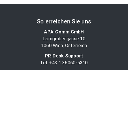
So erreichen Sie uns
APA-Comm GmbH
Laimgrubengasse 10
1060 Wien, Österreich
PR-Desk Support
Tel. +43 1 36060-5310
APA-Salesdesk
Tel. +43 1 36060-1234
comm@apa.at
Services
PR-Desk
APA-OTS-Video