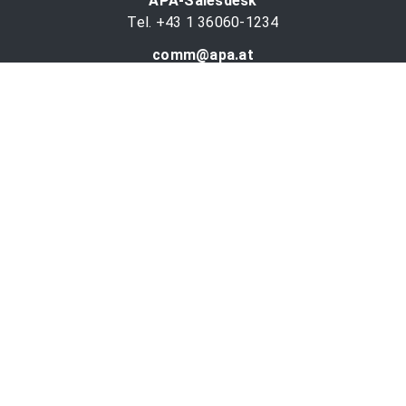
APA-Salesdesk
Tel. +43 1 36060-1234
comm@apa.at
Services
PR-Desk
APA-OTS-Video
APA-Fotoservice
Cookie-Präferenzen
OTS-App