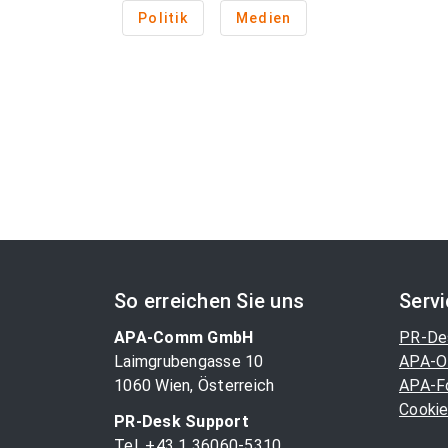
Politik
Medien
So erreichen Sie uns
Serv
APA-Comm GmbH
PR-De
Laimgrubengasse 10
APA-O
1060 Wien, Österreich
APA-F
Cookie
PR-Desk Support
Tel. +43 1 36060-5310