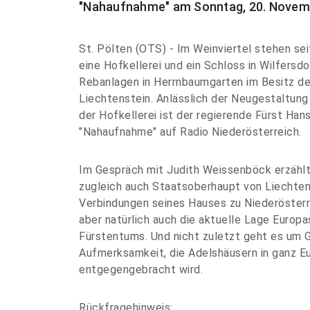
"Nahaufnahme" am Sonntag, 20. Novembe
St. Pölten (OTS) - Im Weinviertel stehen se
eine Hofkellerei und ein Schloss in Wilfersd
Rebanlagen in Herrnbaumgarten im Besitz de
Liechtenstein. Anlässlich der Neugestaltun
der Hofkellerei ist der regierende Fürst Hans
"Nahaufnahme" auf Radio Niederösterreich.
Im Gespräch mit Judith Weissenböck erzählt
zugleich auch Staatsoberhaupt von Liechtens
Verbindungen seines Hauses zu Niederösterr
aber natürlich auch die aktuelle Lage Europa
Fürstentums. Und nicht zuletzt geht es um G
Aufmerksamkeit, die Adelshäusern in ganz E
entgegengebracht wird.
Rückfragehinweis: