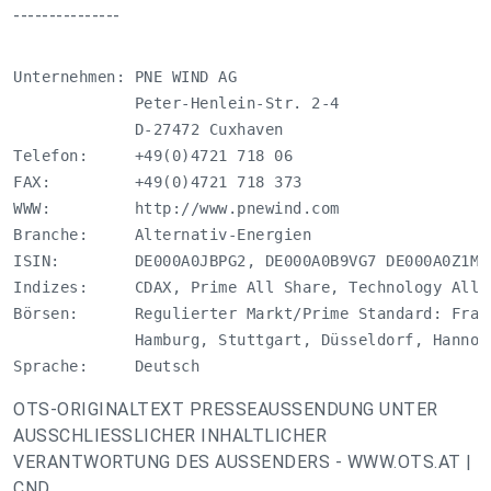
---------------
Unternehmen: PNE WIND AG

             Peter-Henlein-Str. 2-4

             D-27472 Cuxhaven

Telefon:     +49(0)4721 718 06

FAX:         +49(0)4721 718 373

WWW:         http://www.pnewind.com

Branche:     Alternativ-Energien

ISIN:        DE000A0JBPG2, DE000A0B9VG7 DE000A0Z1MR2
Indizes:     CDAX, Prime All Share, Technology All S
Börsen:      Regulierter Markt/Prime Standard: Fran
             Hamburg, Stuttgart, Düsseldorf, Hannove
Sprache:     Deutsch
OTS-ORIGINALTEXT PRESSEAUSSENDUNG UNTER
AUSSCHLIESSLICHER INHALTLICHER
VERANTWORTUNG DES AUSSENDERS - WWW.OTS.AT |
CND