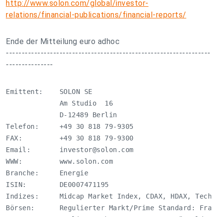
http://www.solon.com/global/investor-
relations/financial-publications/financial-reports/
Ende der Mitteilung euro adhoc
-----------------------------------------------------------------
---------------
Emittent:    SOLON SE

             Am Studio  16

             D-12489 Berlin

Telefon:     +49 30 818 79-9305

FAX:         +49 30 818 79-9300

Email:       
investor@solon.com
WWW:         www.solon.com

Branche:     Energie

ISIN:        DE0007471195

Indizes:     Midcap Market Index, CDAX, HDAX, Techn
Börsen:      Regulierter Markt/Prime Standard: Fran