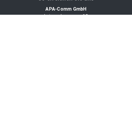
APA-Comm GmbH
Laimgrubengasse 10
1060 Wien, Österreich
PR-Desk Support
Tel. +43 1 36060-5310
APA-Salesdesk
Tel. +43 1 36060-1234
comm@apa.at
Services
PR-Desk
APA-OTS-Video
APA-Fotoservice
Cookie-Präferenzen