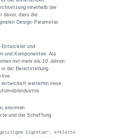
rchsetzung innerhalb der
r davor, dass die
iginalen Design-Parameter
e-Entwickler und
en und Komponenten. Als
hmen mit mehr als 30 Jahren
in der Bereitstellung
otive
 entwickelt weiterhin neue
utomobilindustrie.
on, enormen
ukte und der Schaffung
geistigem Eigentum", erklärte 
