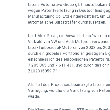
Litens Automotive Group gibt heute bekannt
wegen Patentverletzung in Deutschland geg
Manufacturing Co. Ltd eingereicht hat, um L
automatische Gurtstraffer durchzusetzen.
Laut Alex Porat, ein Anwalt Litens "werden d
Vielzahl von VW und Audi Motoren verwendet,
Liter-Turbodiesel-Motoren von 2002 bis 200
durch ein globales Portfolio an geistigem E
einschliesslich des europäischen Patents Nr
7 285 065 und 7 611 431, und durch das chin
ZL02815059.7."
Als Teil des Prozesses beantragte Litens ei
Verfügung, welche die Verletzung von Paten
würde.
Die Klage gegen Shanghai BTE ist das Ergeb