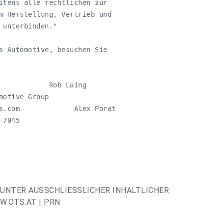
itens alle rechtlichen zur 

m Herstellung, Vertrieb und 

unterbinden."

s Automotive, besuchen Sie 

            Rob Laing         

motive Group         

s.com
             Alex Porat  

UNTER AUSSCHLIESSLICHER INHALTLICHER
.OTS.AT | PRN