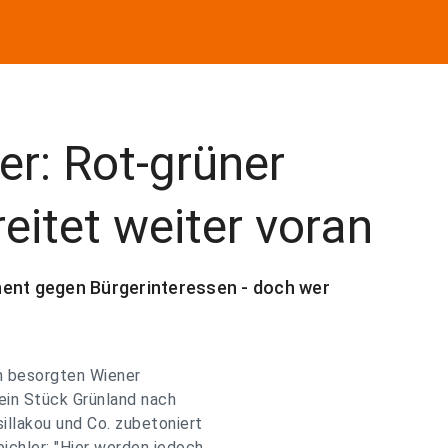
r: Rot-grüner
itet weiter voran
nent gegen Bürgerinteressen - doch wer
en besorgten Wiener
ein Stück Grünland nach
illakou und Co. zubetoniert
chler: "Hier werden jedoch