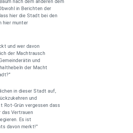
n Baum nach dem anderen dem
Obwohl in Berichten der
ss hier die Stadt bei den
h hier munter
eckt und wer davon
glich der Machtrausch
 Gemeinderätin und
chalthebeln der Macht
adt?"
chen in dieser Stadt auf,
rückzukehren und
at Rot-Grün vergessen dass
r das Vertrauen
egieren. Es ist
hts davon merkt!"