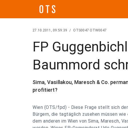
27.10.2011, 09:59:39
/
OTS0047 OTW0047
FP Guggenbichle
Baummord schre
Sima, Vasillakou, Maresch & Co. perma
profitiert?
Wien (OTS/fpd) - Diese Frage stellt sich d
Bürgern, die tagtäglich zusehen müssen wie 
dem anderen im Wien von Sima, Maresch, Vas
werden. Wiens FP-Gemeinderat Udo Guggenbi