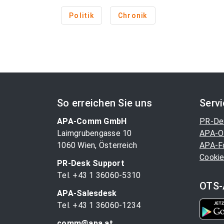
Politik
Chronik
So erreichen Sie uns
Serv
APA-Comm GmbH
PR-De
Laimgrubengasse 10
APA-O
1060 Wien, Österreich
APA-F
Cookie
PR-Desk Support
Tel. +43 1 36060-5310
OTS-
APA-Salesdesk
Tel. +43 1 36060-1234
comm@apa.at