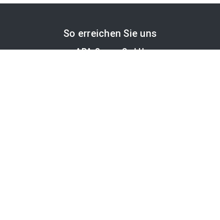
So erreichen Sie uns
APA-Comm GmbH
Laimgrubengasse 10
1060 Wien, Österreich
PR-Desk Support
Tel. +43 1 36060-5310
APA-Salesdesk
Tel. +43 1 36060-1234
comm@apa.at
Services
PR-Desk
APA-OTS-Video