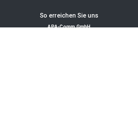
So erreichen Sie uns
APA-Comm GmbH
Laimgrubengasse 10
1060 Wien, Österreich
PR-Desk Support
Tel. +43 1 36060-5310
APA-Salesdesk
Tel. +43 1 36060-1234
comm@apa.at
Services
PR-Desk
APA-OTS-Video
APA-Fotoservice