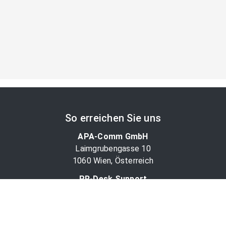
So erreichen Sie uns
APA-Comm GmbH
Laimgrubengasse 10
1060 Wien, Österreich
PR-Desk Support
Tel. +43 1 36060-5310
APA-Salesdesk
Tel. +43 1 36060-1234