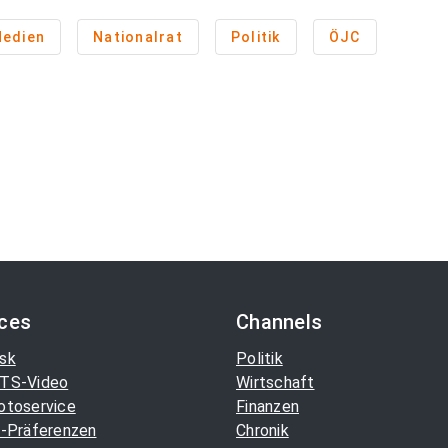
edien
Nationalrat
Politik
ÖJC
ices
Channels
sk
Politik
TS-Video
Wirtschaft
otoservice
Finanzen
-Präferenzen
Chronik