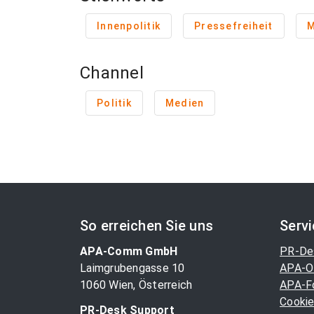
Innenpolitik
Pressefreiheit
M
Channel
Politik
Medien
So erreichen Sie uns
Serv
APA-Comm GmbH
PR-De
Laimgrubengasse 10
APA-O
1060 Wien, Österreich
APA-F
Cookie
PR-Desk Support