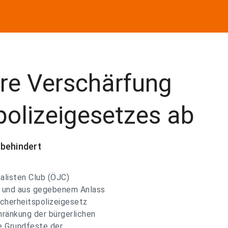
ere Verschärfung
polizeigesetzes ab
 behindert
alisten Club (ÖJC)
al und aus gegebenem Anlass
icherheitspolizeigesetz
hränkung der bürgerlichen
ie Grundfeste der