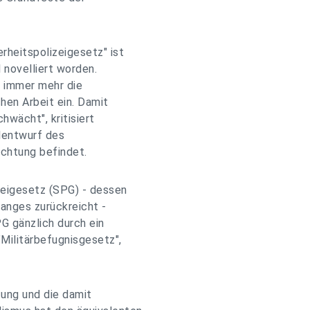
rheitspolizeigesetz" ist
 novelliert worden.
t immer mehr die
hen Arbeit ein. Damit
hwächt", kritisiert
lentwurf des
achtung befindet.
zeigesetz (SPG) - dessen
hanges zurückreicht -
PG gänzlich durch ein
"Militärbefugnisgesetz",
tung und die damit