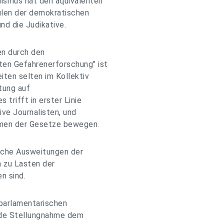
ismus hat den äquivalenten
ulen der demokratischen
und die Judikative.
en durch den
ten Gefahrenerforschung" ist
iten selten im Kollektiv
itung auf
trifft in erster Linie
tive Journalisten, und
hmen der Gesetze bewegen.
liche Ausweitungen der
n zu Lasten der
n sind.
parlamentarischen
de Stellungnahme dem