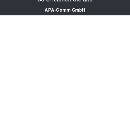
APA-Comm GmbH
Laimgrubengasse 10
1060 Wien, Österreich
PR-Desk Support
Tel. +43 1 36060-5310
APA-Salesdesk
Tel. +43 1 36060-1234
comm@apa.at
Services
PR-Desk
APA-OTS-Video
APA-Fotoservice
Cookie-Präferenzen