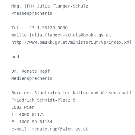
   Mag. (FH) Julia Flunger-Schulz

   Pressesprecherin

   Tel.: +43 1 53120 5030

   mailto:
julia.flunger-schulz@bmukk.gv.at
   http://www.bmukk.gv.at/ministerium/vp/index.xml

   und

   Dr. Renate Rapf

   Mediensprecherin

   Büro des Stadtrates für Kultur und Wissenschaft

   Friedrich Schmidt-Platz 5

   1082 Wien

   T: 4000-81175

   F: 4000-99-81164

   e-mail: 
renate.rapf@wien.gv.at