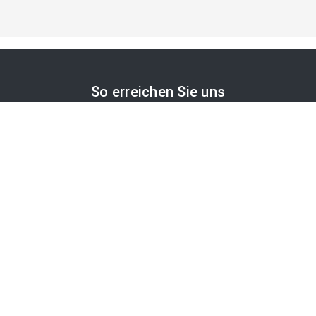
So erreichen Sie uns
APA-Comm GmbH
Laimgrubengasse 10
1060 Wien, Österreich
PR-Desk Support
Tel. +43 1 36060-5310
APA-Salesdesk
Tel. +43 1 36060-1234
comm@apa.at
Services