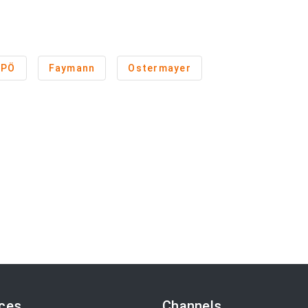
SPÖ
Faymann
Ostermayer
ices
Channels