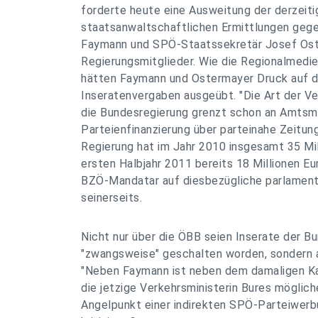
forderte heute eine Ausweitung der derzeiti
staatsanwaltschaftlichen Ermittlungen ge
Faymann und SPÖ-Staatssekretär Josef Oste
Regierungsmitglieder. Wie die Regionalmedie
hätten Faymann und Ostermayer Druck auf 
Inseratenvergaben ausgeübt. "Die Art der Ve
die Bundesregierung grenzt schon an Amtsmis
Parteienfinanzierung über parteinahe Zeitun
Regierung hat im Jahr 2010 insgesamt 35 Mil
ersten Halbjahr 2011 bereits 18 Millionen Eur
BZÖ-Mandatar auf diesbezügliche parlament
seinerseits.
Nicht nur über die ÖBB seien Inserate der B
"zwangsweise" geschalten worden, sondern a
"Neben Faymann ist neben dem damaligen K
die jetzige Verkehrsministerin Bures möglic
Angelpunkt einer indirekten SPÖ-Parteiwerb