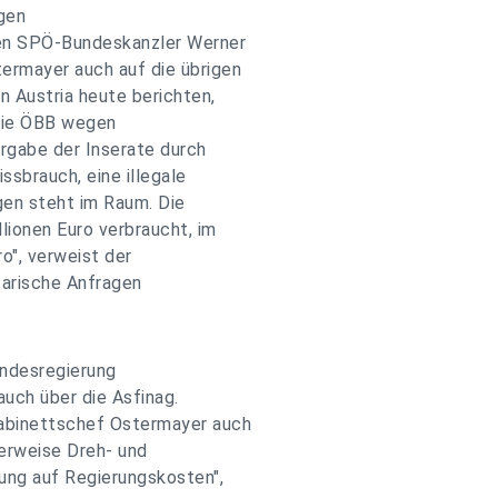
gen
gen SPÖ-Bundeskanzler Werner
rmayer auch auf die übrigen
n Austria heute berichten,
die ÖBB wegen
rgabe der Inserate durch
sbrauch, eine illegale
gen steht im Raum. Die
lionen Euro verbraucht, im
o", verweist der
arische Anfragen
undesregierung
uch über die Asfinag.
abinettschef Ostermayer auch
herweise Dreh- und
ung auf Regierungskosten",