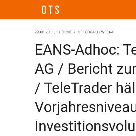
29.08.2011, 11:01:30
/
OTS0064 OTW0064
EANS-Adhoc: Te
AG / Bericht z
/ TeleTrader hä
Vorjahresniveau
Investitionsvo