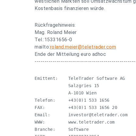
westlichen Märkten soll Umsatzwachstum ge
Kostenbasis finanzieren würde.
Rückfragehinweis:
Mag. Roland Meier
Tel.:15331656-0
mailto:
roland.meier@teletrader.com
Ende der Mitteilung euro adhoc
---------------------------------------------------
Emittent:    TeleTrader Software AG

             Salzgries 15

             A-1010 Wien

Telefon:     +43(0)1 533 1656

FAX:         +43(0)1 533 1656 20

Email:       
investor@teletrader.com
WWW:         www.teletrader.com

Branche:     Software
