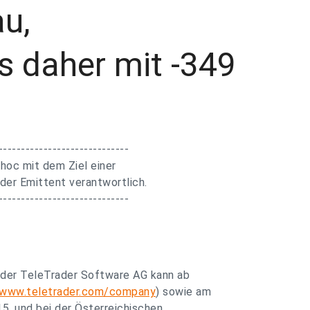
u,
s daher mit -349
-----------------------------
hoc mit dem Ziel einer
 der Emittent verantwortlich.
-----------------------------
) der TeleTrader Software AG kann ab
www.teletrader.com/company
) sowie am
15, und bei der Österreichischen