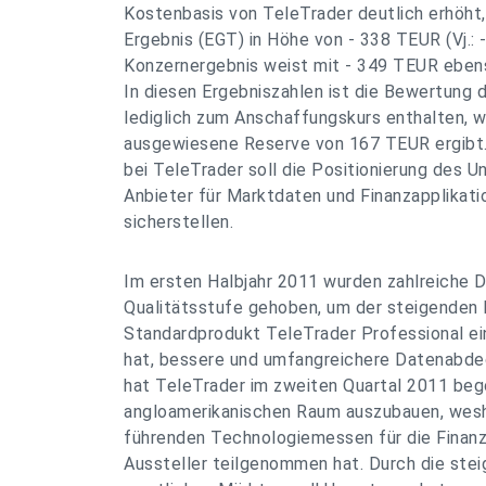
Kostenbasis von TeleTrader deutlich erhöht,
Ergebnis (EGT) in Höhe von - 338 TEUR (Vj.:
Konzernergebnis weist mit - 349 TEUR ebenso
In diesen Ergebniszahlen ist die Bewertung
lediglich zum Anschaffungskurs enthalten, wo
ausgewiesene Reserve von 167 TEUR ergibt
bei TeleTrader soll die Positionierung des U
Anbieter für Marktdaten und Finanzapplikati
sicherstellen.
Im ersten Halbjahr 2011 wurden zahlreiche D
Qualitätsstufe gehoben, um der steigenden 
Standardprodukt TeleTrader Professional ei
hat, bessere und umfangreichere Datenabde
hat TeleTrader im zweiten Quartal 2011 bego
angloamerikanischen Raum auszubauen, wes
führenden Technologiemessen für die Finanz
Aussteller teilgenommen hat. Durch die ste