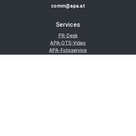
comm@apa.at
Services
PR-Desk
APA-OTS-Video
APA-Fotoservice
Cookie-Präferenzen
OTS-App
Channels
Politik